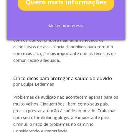
Quero mais informações
Como se comunicar com alguém que tem
Perda Auditiva
por
Equipe Lederman
Não tenho interesse
Quando alguém sofre da audição, é difícil (e
frustrante) para eles se comunicarem eficazmente
com os outros. Embora haja uma variedade de
dispositivos de assistência disponíveis para tornar o
som mais alto, é mais importante que as técnicas de
comunicação adequada...
Cinco dicas para proteger a saúde do ouvido
por
Equipe Lederman
Problemas de audição não acontecem apenas para os
muito velhos. Cinquentões , bem como seus pais,
precisa prestar atenção à saúde do ouvido. Trabalhar
com seu otorrinolaringologista é importante para
diminuir o risco de problemas no caminho.
Considerando a importância...