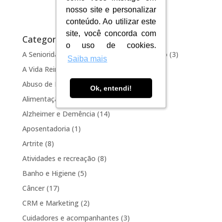
nosso site e personalizar
nosso site e personalizar
conteúdo. Ao utilizar este
conteúdo. Ao utilizar este
site, você concorda com
site, você concorda com
Categorias
o uso de cookies.
o uso de cookies.
A Senioridade e nossos desafios – Pensando
(3)
Saiba mais
Saiba mais
A Vida Reimaginada
(2)
Abuso de Idosos
(2)
Ok, entendi!
Ok, entendi!
Alimentação
(4)
Alzheimer e Demência
(14)
Aposentadoria
(1)
Artrite
(8)
Atividades e recreação
(8)
Banho e Higiene
(5)
Câncer
(17)
CRM e Marketing
(2)
Cuidadores e acompanhantes
(3)