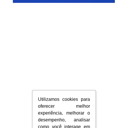
Utilizamos cookies para
Utilizamos cookies para
oferecer melhor
oferecer melhor
experiência, melhorar o
experiência, melhorar o
desempenho, analisar
desempenho, analisar
como você interage em
como você interage em