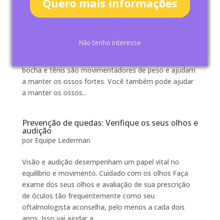
Quero mais informações
saudáveis
por
Equipe Lederman
Mantenha seus ossos saudáveis A força de seus
Não tenho interesse
ossos faz uma grande diferença para o efeito de uma
queda. Atividades como caminhada rápida, boliche,
bocha e tênis são movimentadores de peso e ajudam
a manter os ossos fortes. Você também pode ajudar
a manter os ossos...
Prevenção de quedas: Verifique os seus olhos e
audição
por
Equipe Lederman
Visão e audição desempenham um papel vital no
equilíbrio e movimento. Cuidado com os olhos Faça
exame dos seus olhos e avaliação de sua prescrição
de óculos tão frequentemente como seu
oftalmologista aconselha, pelo menos a cada dois
anos. Isso vai ajudar a...