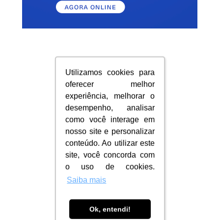
Utilizamos cookies para
Utilizamos cookies para
oferecer melhor
oferecer melhor
experiência, melhorar o
experiência, melhorar o
desempenho, analisar
desempenho, analisar
como você interage em
como você interage em
nosso site e personalizar
nosso site e personalizar
conteúdo. Ao utilizar este
conteúdo. Ao utilizar este
site, você concorda com
site, você concorda com
o uso de cookies.
o uso de cookies.
Saiba mais
Saiba mais
Ok, entendi!
Ok, entendi!