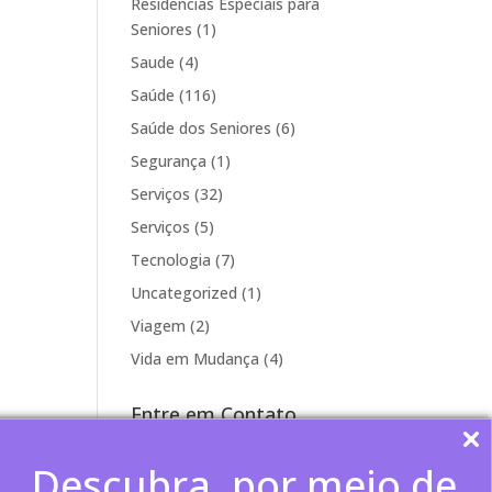
Residencias Especiais para
Seniores
(1)
Saude
(4)
Saúde
(116)
Saúde dos Seniores
(6)
Segurança
(1)
Serviços
(32)
Serviços
(5)
Tecnologia
(7)
Uncategorized
(1)
Viagem
(2)
Vida em Mudança
(4)
Entre em Contato
Fale conosco
Descubra, por meio de
>(11) 3801-2411