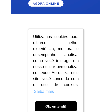
Utilizamos cookies para
Utilizamos cookies para
oferecer melhor
oferecer melhor
experiência, melhorar o
experiência, melhorar o
desempenho, analisar
desempenho, analisar
como você interage em
como você interage em
nosso site e personalizar
nosso site e personalizar
conteúdo. Ao utilizar este
conteúdo. Ao utilizar este
site, você concorda com
site, você concorda com
o uso de cookies.
o uso de cookies.
Saiba mais
Saiba mais
Ok, entendi!
Ok, entendi!