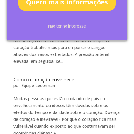
Quero mais informações
Exercícios para diminuir doença cardíaca –
Parte 2 : Como o coração envelhece
por
Equipe Lederman
Não tenho interesse
Exercícios para o envelhecimento do coração
Arteriosclerose é a causa subjacente da maior parte
das doenças cardiovasculares. Ela faz com que o
coração trabalhe mais para empurrar o sangue
através dos vasos estreitados. A pressão arterial
elevada, em seguida, se...
Como o coração envelhece
por
Equipe Lederman
Muitas pessoas que estão cuidando de pais em
envelhecimento ou idosos têm dúvidas sobre os
efeitos do tempo e da idade sobre o coração. Doença
de coração é inevitável? Por que o coração fica mais
vulnerável quando exposto ao que costumavam ser
ocorrências diárias? A...