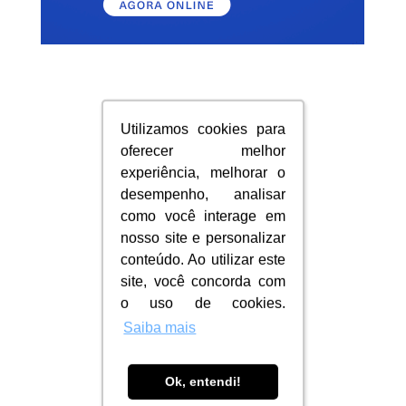
Utilizamos cookies para
Utilizamos cookies para
oferecer melhor
oferecer melhor
experiência, melhorar o
experiência, melhorar o
desempenho, analisar
desempenho, analisar
como você interage em
como você interage em
nosso site e personalizar
nosso site e personalizar
conteúdo. Ao utilizar este
conteúdo. Ao utilizar este
site, você concorda com
site, você concorda com
o uso de cookies.
o uso de cookies.
Saiba mais
Saiba mais
Ok, entendi!
Ok, entendi!