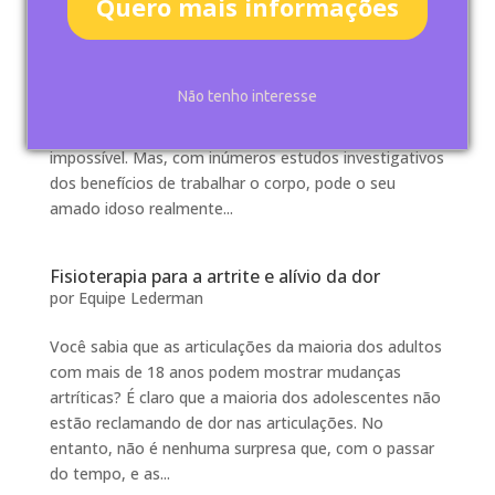
Quero mais informações
Oito Dicas de Exercício para Artrite
por
Equipe Lederman
Para os milhões de adultos que sofrem de artrite, a
Não tenho interesse
dor nas articulações e rigidez podem fazer até
mesmo um programa de exercício fácil parecer
impossível. Mas, com inúmeros estudos investigativos
dos benefícios de trabalhar o corpo, pode o seu
amado idoso realmente...
Fisioterapia para a artrite e alívio da dor
por
Equipe Lederman
Você sabia que as articulações da maioria dos adultos
com mais de 18 anos podem mostrar mudanças
artríticas? É claro que a maioria dos adolescentes não
estão reclamando de dor nas articulações. No
entanto, não é nenhuma surpresa que, com o passar
do tempo, e as...