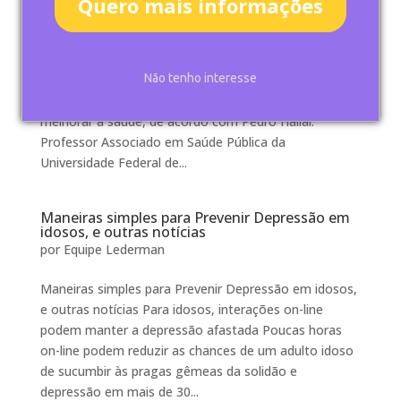
Quero mais informações
uma saúde melhor
por
Equipe Lederman
A cidade de Pelotas, no sul do Brasil poderia estar
Não tenho interesse
fazendo melhor na oferta de oportunidades para seus
habitantes participarem de atividades físicas e
melhorar a saúde, de acordo com Pedro Hallal.
Professor Associado em Saúde Pública da
Universidade Federal de...
Maneiras simples para Prevenir Depressão em
idosos, e outras notícias
por
Equipe Lederman
Maneiras simples para Prevenir Depressão em idosos,
e outras notícias Para idosos, interações on-line
podem manter a depressão afastada Poucas horas
on-line podem reduzir as chances de um adulto idoso
de sucumbir às pragas gêmeas da solidão e
depressão em mais de 30...