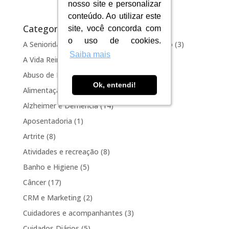
nosso site e personalizar
nosso site e personalizar
conteúdo. Ao utilizar este
conteúdo. Ao utilizar este
Categorias
site, você concorda com
site, você concorda com
o uso de cookies.
o uso de cookies.
A Senioridade e nossos desafios – Pensando
(3)
Saiba mais
Saiba mais
A Vida Reimaginada
(2)
Abuso de Idosos
(2)
Ok, entendi!
Ok, entendi!
Alimentação
(4)
Alzheimer e Demência
(14)
Aposentadoria
(1)
Artrite
(8)
Atividades e recreação
(8)
Banho e Higiene
(5)
Câncer
(17)
CRM e Marketing
(2)
Cuidadores e acompanhantes
(3)
Cuidados Diários
(5)