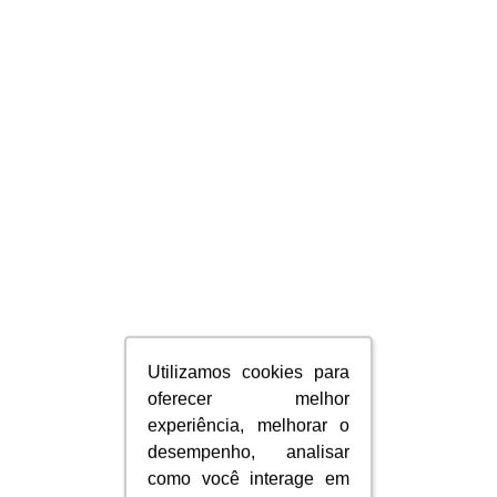
Utilizamos cookies para
Utilizamos cookies para
oferecer melhor
oferecer melhor
experiência, melhorar o
experiência, melhorar o
desempenho, analisar
desempenho, analisar
como você interage em
como você interage em