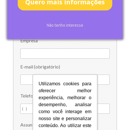
Quero mais informações
Nome (obrigatório)
Não tenho interesse
Empresa
E-mail (obrigatório)
Utilizamos cookies para
Utilizamos cookies para
oferecer melhor
oferecer melhor
Telefone
experiência, melhorar o
experiência, melhorar o
desempenho, analisar
desempenho, analisar
como você interage em
como você interage em
nosso site e personalizar
nosso site e personalizar
Assunto
conteúdo. Ao utilizar este
conteúdo. Ao utilizar este