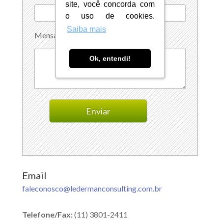
site, você concorda com
site, você concorda com
o uso de cookies.
o uso de cookies.
Saiba mais
Saiba mais
Mensagem
Ok, entendi!
Ok, entendi!
Email
faleconosco@ledermanconsulting.com.br
Telefone/Fax:
(11) 3801-2411