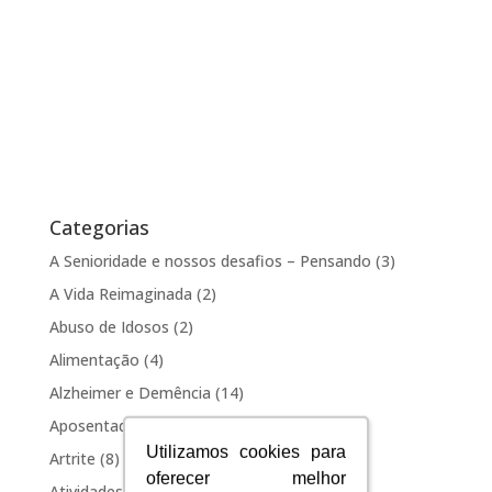
Categorias
A Senioridade e nossos desafios – Pensando
(3)
A Vida Reimaginada
(2)
Abuso de Idosos
(2)
Alimentação
(4)
Alzheimer e Demência
(14)
Aposentadoria
(1)
Utilizamos cookies para
Utilizamos cookies para
Artrite
(8)
oferecer melhor
oferecer melhor
Atividades e recreação
(8)