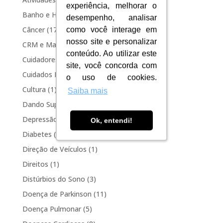
experiência, melhorar o
experiência, melhorar o
Banho e Higiene
(5)
desempenho, analisar
desempenho, analisar
Câncer
(17)
como você interage em
como você interage em
nosso site e personalizar
nosso site e personalizar
CRM e Marketing
(2)
conteúdo. Ao utilizar este
conteúdo. Ao utilizar este
Cuidadores e acompanhantes
(3)
site, você concorda com
site, você concorda com
Cuidados Diários
(5)
o uso de cookies.
o uso de cookies.
Cultura
(1)
Saiba mais
Saiba mais
Dando Suporte a quem Amamos
(184)
Depressão
(10)
Ok, entendi!
Ok, entendi!
Diabetes
(8)
Direção de Veículos
(1)
Direitos
(1)
Distúrbios do Sono
(3)
Doença de Parkinson
(11)
Doença Pulmonar
(5)