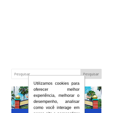
Pesquisar
Utilizamos cookies para
Utilizamos cookies para
oferecer melhor
oferecer melhor
experiência, melhorar o
experiência, melhorar o
desempenho, analisar
desempenho, analisar
como você interage em
como você interage em