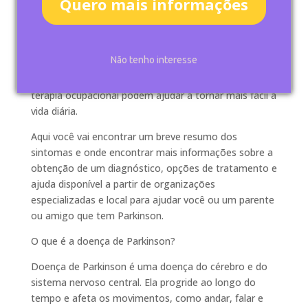
Quero mais informações
vez a partir da idade de 50 anos e é ligeiramente mais
comum em homens do que mulheres. No entanto,
embora não exista um tratamento para a doença de
Parkinson e não haja duas pessoas que o
Não tenho interesse
experimentem da mesma forma, seus sintomas
podem ser tratados e fisioterapia e suporte por
terapia ocupacional podem ajudar a tornar mais fácil a
vida diária.
Aqui você vai encontrar um breve resumo dos
sintomas e onde encontrar mais informações sobre a
obtenção de um diagnóstico, opções de tratamento e
ajuda disponível a partir de organizações
especializadas e local para ajudar você ou um parente
ou amigo que tem Parkinson.
O que é a doença de Parkinson?
Doença de Parkinson é uma doença do cérebro e do
sistema nervoso central. Ela progride ao longo do
tempo e afeta os movimentos, como andar, falar e