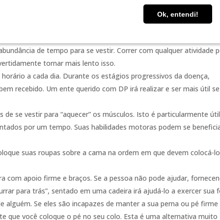
se passe, mas não há nada de errado com um pouco de indulgência.
Ok, entendi!
Ok, entendi!
abundância de tempo para se vestir. Correr com qualquer atividade 
vertidamente tornar mais lento isso.
o horário a cada dia. Durante os estágios progressivos da doença,
m recebido. Um ente querido com DP irá realizar e ser mais útil se
de se vestir para “aquecer” os músculos. Isto é particularmente úti
entados por um tempo. Suas habilidades motoras podem se benefici
coloque suas roupas sobre a cama na ordem em que devem colocá-lo
ira com apoio firme e braços. Se a pessoa não pode ajudar, fornece
rar para trás”, sentado em uma cadeira irá ajudá-lo a exercer sua 
 alguém. Se eles são incapazes de manter a sua perna ou pé firme
te que você coloque o pé no seu colo. Esta é uma alternativa muito