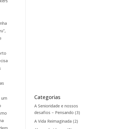
xers
enha
u”,
e
orto
cisa
s
 as
Categorias
e um
o
A Senioridade e nossos
desafios – Pensando
(3)
esmo
na
A Vida Reimaginada
(2)
podem