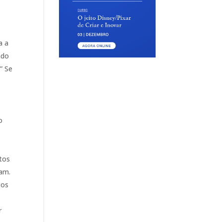
a a
ndo
” Se
o
tos
tam.
tos
r