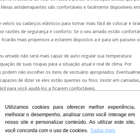
Meias antiderrapantes são confortáveis e facilmente disponíveis e
velcro ou cadarços elásticos para tornar mais fácil de colocar e tira
 por razões de segurança e conforto. Se o seu amado estão confortá
 ficarão mais propensos a estarem dispostos a ir para um passeio 
eu amado não será mais capaz de auto-regular sua temperatura
quação de suas roupas para a situação atual e real de clima. Por
es podem não escolher os itens de vestuário apropriados. Eventualm
apazes de dizer se eles estão quentes ou frios. Vestir em camadas,
cil para você ajudá-los a ficarem confortáveis.
lizam atualmente um. É muito mais fácil de usar e não tem
A pessoa amada pode ser capaz de raspar sua barba ao sentar-se
Utilizamos cookies para oferecer melhor experiência,
Utilizamos cookies para oferecer melhor experiência,
melhorar o desempenho, analisar como você interage em
melhorar o desempenho, analisar como você interage em
e seguras, com maquiagem, e se você é um cuidador do sexo mascu
nosso site e personalizar conteúdo. Ao utilizar este site,
nosso site e personalizar conteúdo. Ao utilizar este site,
, blush e batom será suficiente. Auxiliar na abertura dos recipiente
você concorda com o uso de cookies.
você concorda com o uso de cookies.
Saiba mais
Saiba mais
a que ele não se pareça desigual, e certifique-se que o batom não es