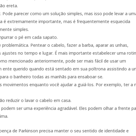
ão ereta.
ir. Pode parecer como um solução simples, mas isso pode levar a um
ança é extremamente importante, mas é frequentemente esquecida
mente simples.
mpurrar o pé em cada sapato.
 problemática. Pentear o cabelo, fazer a barba, aparar as unhas,
s ajustes no tempo e lugar. É mais importante estabelecer uma roti
Como mencionado anteriormente, pode ser mais fácil de usar um
um ente querido quando está sentado em sua poltrona assistindo a 
 para o banheiro todas as manhãs para ensaboar-se.
os movimentos enquanto você ajudar a guiá-los. Por exemplo, ter a
rão reduzir o lavar o cabelo em casa.
 podem ser uma experiência agradável. Eles podem olhar a frente p
ima.
nça de Parkinson precisa manter o seu sentido de identidade e