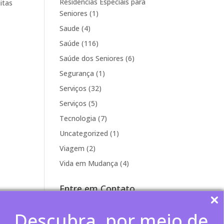
Residencias Especiais para
itas
Seniores
(1)
Saude
(4)
Saúde
(116)
Saúde dos Seniores
(6)
Segurança
(1)
Serviços
(32)
Serviços
(5)
Tecnologia
(7)
Uncategorized
(1)
Viagem
(2)
Vida em Mudança
(4)
Entre em Contato
Fale conosco
Descubra, por meio de
>(11) 3801-2411