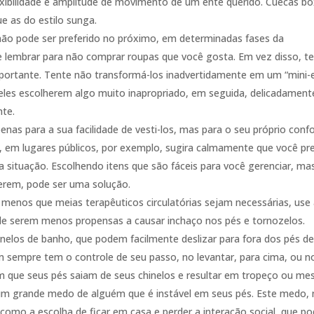
exibilidade e amplitude de movimento de um ente querido. Cuecas bo
e as do estilo sunga.
ão pode ser preferido no próximo, em determinadas fases da
lembrar para não comprar roupas que você gosta. Em vez disso, t
portante. Tente não transformá-los inadvertidamente em um “mini-e
 eles escolherem algo muito inapropriado, em seguida, delicadament
nte.
nas para a sua facilidade de vesti-los, mas para o seu próprio conf
 em lugares públicos, por exemplo, sugira calmamente que você pre
a situação. Escolhendo itens que são fáceis para você gerenciar, ma
verem, pode ser uma solução.
A menos que meias terapêuticos circulatórias sejam necessárias, use
m de serem menos propensas a causar inchaço nos pés e tornozelos.
chinelos de banho, que podem facilmente deslizar para fora dos pés d
sempre tem o controle de seu passo, no levantar, para cima, ou n
m que seus pés saiam de seus chinelos e resultar em tropeço ou m
m grande medo de alguém que é instável em seus pés. Este medo, 
s como a escolha de ficar em casa e perder a interação social, que 