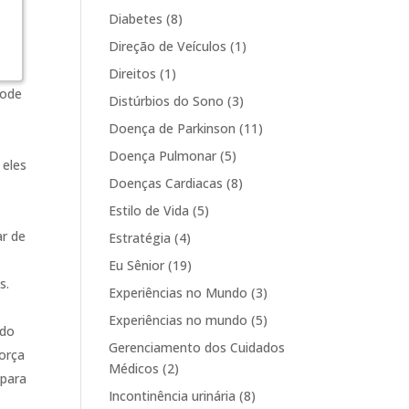
Diabetes
(8)
Direção de Veículos
(1)
Direitos
(1)
pode
Distúrbios do Sono
(3)
Doença de Parkinson
(11)
Doença Pulmonar
(5)
 eles
Doenças Cardiacas
(8)
Estilo de Vida
(5)
l
ar de
Estratégia
(4)
Eu Sênior
(19)
s.
Experiências no Mundo
(3)
Experiências no mundo
(5)
ndo
Gerenciamento dos Cuidados
força
Médicos
(2)
 para
Incontinência urinária
(8)