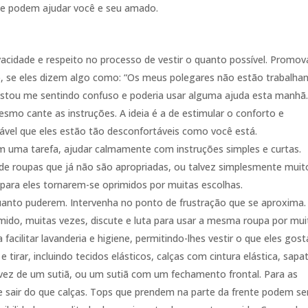
ue podem ajudar você e seu amado.
acidade e respeito no processo de vestir o quanto possível. Promov
lo, se eles dizem algo como: “Os meus polegares não estão trabalha
“Estou me sentindo confuso e poderia usar alguma ajuda esta manhã.
esmo cante as instruções. A ideia é a de estimular o conforto e
vável que eles estão tão desconfortáveis como você está.
m uma tarefa, ajudar calmamente com instruções simples e curtas.
 de roupas que já não são apropriadas, ou talvez simplesmente muit
il para eles tornarem-se oprimidos por muitas escolhas.
uanto puderem. Intervenha no ponto de frustração que se aproxima.
do, muitas vezes, discute e luta para usar a mesma roupa por mui
facilitar lavanderia e higiene, permitindo-lhes vestir o que eles gos
tirar, incluindo tecidos elásticos, calças com cintura elástica, sapa
vez de um sutiã, ou um sutiã com um fechamento frontal. Para as
 e sair do que calças. Tops que prendem na parte da frente podem se