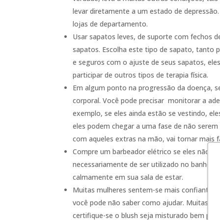
levar diretamente a um estado de depressão. 
lojas de departamento.
Usar sapatos leves, de suporte com fechos de 
sapatos. Escolha este tipo de sapato, tanto
e seguros com o ajuste de seus sapatos, eles
participar de outros tipos de terapia física.
Em algum ponto na progressão da doença, s
corporal. Você pode precisar monitorar a ade
exemplo, se eles ainda estão se vestindo, el
eles podem chegar a uma fase de não serem c
com aqueles extras na mão, vai tornar mais fá
Compre um barbeador elétrico se eles não uti
necessariamente de ser utilizado no banho. 
calmamente em sua sala de estar.
Muitas mulheres sentem-se mais confiantes 
você pode não saber como ajudar. Muitas vezes
certifique-se o blush seja misturado bem par