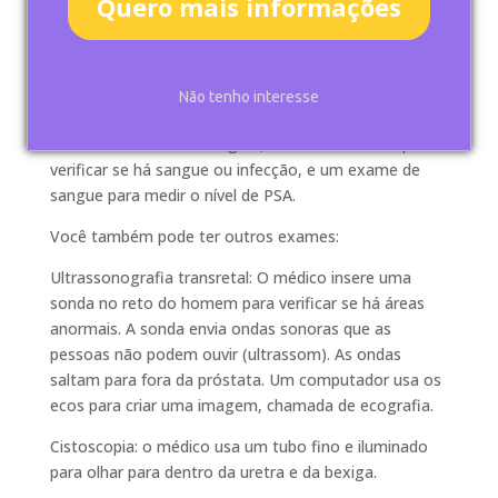
Quero mais informações
sugere o câncer, o médico deve saber se é devido ao
câncer ou alguma outra causa. O seu médico irá
perguntar sobre seu histórico médico pessoal e
familiar. Você vai passar por um exame físico. Você
Não tenho interesse
pode realizar testes de laboratório. A sua visita pode
incluir um exame retal digital, um teste de urina para
verificar se há sangue ou infecção, e um exame de
sangue para medir o nível de PSA.
Você também pode ter outros exames:
Ultrassonografia transretal: O médico insere uma
sonda no reto do homem para verificar se há áreas
anormais. A sonda envia ondas sonoras que as
pessoas não podem ouvir (ultrassom). As ondas
saltam para fora da próstata. Um computador usa os
ecos para criar uma imagem, chamada de ecografia.
Cistoscopia: o médico usa um tubo fino e iluminado
para olhar para dentro da uretra e da bexiga.