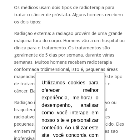
Os médicos usam dois tipos de radioterapia para
tratar o câncer de próstata. Alguns homens recebem
os dois tipos:
Radiação externa: a radiação provém de uma grande
máquina fora do corpo. Homens vão a um hospital ou
clínica para o tratamento. Os tratamentos são
geralmente de 5 dias por semana, durante várias
semanas. Muitos homens recebem radioterapia
conformada tridimensional, isto é, pequenas áreas
mapeadas, em vários ângulos de aplicação. Este tipo
Utilizamos cookies para
Utilizamos cookies para
de tratamento tem como alvo mais de perto o
oferecer melhor
oferecer melhor
câncer. Ela poupa o tecido saudável.
experiência, melhorar o
experiência, melhorar o
Radiação interna (terapia de implante radiativo ou
desempenho, analisar
desempenho, analisar
braquiterapia): a radiação provém de material
como você interage em
como você interage em
radioativo normalmente contido em sementes
nosso site e personalizar
nosso site e personalizar
pequenas. As sementes são colocadas no tecido. Eles
conteúdo. Ao utilizar este
conteúdo. Ao utilizar este
emitem radiação durante meses. As sementes são
site, você concorda com
site, você concorda com
inofensivas e não precisam ser removidas.