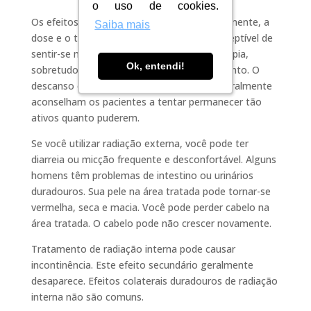
o uso de cookies.
o uso de cookies.
Os efeitos secundários dependem, principalmente, a
Saiba mais
Saiba mais
dose e o tipo de radiação. Você ficará susceptível de
sentir-se muito cansado durante a radioterapia,
Ok, entendi!
Ok, entendi!
sobretudo nas últimas semanas de tratamento. O
descanso é importante, mas os médicos geralmente
aconselham os pacientes a tentar permanecer tão
ativos quanto puderem.
Se você utilizar radiação externa, você pode ter
diarreia ou micção frequente e desconfortável. Alguns
homens têm problemas de intestino ou urinários
duradouros. Sua pele na área tratada pode tornar-se
vermelha, seca e macia. Você pode perder cabelo na
área tratada. O cabelo pode não crescer novamente.
Tratamento de radiação interna pode causar
incontinência. Este efeito secundário geralmente
desaparece. Efeitos colaterais duradouros de radiação
interna não são comuns.