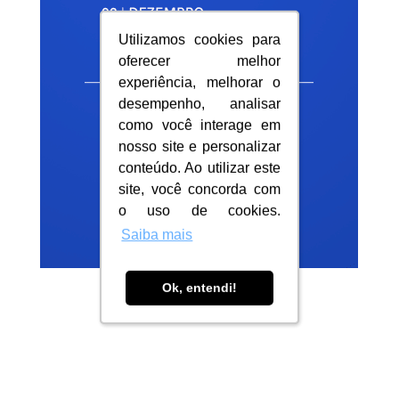
Utilizamos cookies para
Utilizamos cookies para
oferecer melhor
oferecer melhor
experiência, melhorar o
experiência, melhorar o
desempenho, analisar
desempenho, analisar
como você interage em
como você interage em
nosso site e personalizar
nosso site e personalizar
conteúdo. Ao utilizar este
conteúdo. Ao utilizar este
site, você concorda com
site, você concorda com
o uso de cookies.
o uso de cookies.
Saiba mais
Saiba mais
Ok, entendi!
Ok, entendi!