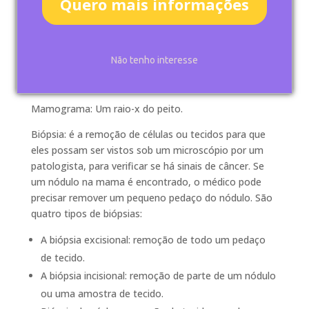
Quero mais informações
detectar e diagnosticar o câncer de mama em
pessoas idosas. Um médico deve ser consultado se
alterações na mama são notadas.
Não tenho interesse
Podem ser utilizados os seguintes testes e
procedimentos:
Mamograma: Um raio-x do peito.
Biópsia: é a remoção de células ou tecidos para que
eles possam ser vistos sob um microscópio por um
patologista, para verificar se há sinais de câncer. Se
um nódulo na mama é encontrado, o médico pode
precisar remover um pequeno pedaço do nódulo. São
quatro tipos de biópsias:
A biópsia excisional: remoção de todo um pedaço
de tecido.
A biópsia incisional: remoção de parte de um nódulo
ou uma amostra de tecido.