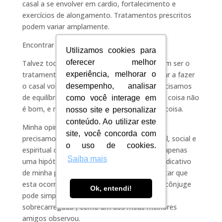
casal a se envolver em cardio, fortalecimento e
exercícios de alongamento. Tratamentos prescritos
podem variar amplamente.
Encontrar o Equilíbrio
Utilizamos cookies para
Utilizamos cookies para
oferecer melhor
oferecer melhor
Talvez todas essas recomendações poderiam ser o
tratamento combinado escolhido para ajudar a fazer
experiência, melhorar o
experiência, melhorar o
o casal voltar aos trilhos. O ponto é que precisamos
desempenho, analisar
desempenho, analisar
de equilíbrio na vida. Demasiado de qualquer coisa não
como você interage em
como você interage em
é bom, e nem o é muito pouco de qualquer coisa.
nosso site e personalizar
nosso site e personalizar
conteúdo. Ao utilizar este
conteúdo. Ao utilizar este
Minha opinião sobre Andropausa é dizer que
site, você concorda com
site, você concorda com
precisamos manter o equilíbrio físico, mental, social e
o uso de cookies.
o uso de cookies.
espiritual contínuo ao longo da vida. Esta é apenas
Saiba mais
Saiba mais
uma hipótese, e ela também pode ser um indicativo
de minha própria negação também. É de notar que
esta ocorre ao mesmo tempo que o nosso cônjuge
Ok, entendi!
Ok, entendi!
pode simplesmente começar a sentir-se
sobrecarregada”, como um dos meus melhores
amigos observou.