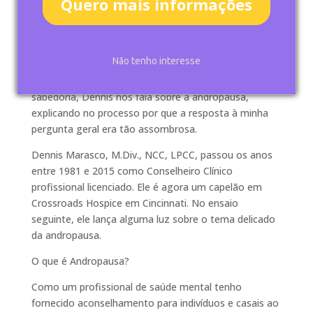
Quero mais informações
provocariam tão profundo silêncio? Isso me deixou
preocupada por um tempo, desde que eu realmente
queria ter um homem para lidar com o tema muito
masculino de andropausa. No entanto,
Não tenho interesse
eventualmente, um homem corajoso, Dennis
Marasco, veio em meu socorro. Com humor e
sabedoria, Dennis nos fala sobre a andropausa,
explicando no processo por que a resposta à minha
pergunta geral era tão assombrosa.
Dennis Marasco, M.Div., NCC, LPCC, passou os anos
entre 1981 e 2015 como Conselheiro Clínico
profissional licenciado. Ele é agora um capelão em
Crossroads Hospice em Cincinnati. No ensaio
seguinte, ele lança alguma luz sobre o tema delicado
da andropausa.
O que é Andropausa?
Como um profissional de saúde mental tenho
fornecido aconselhamento para indivíduos e casais ao