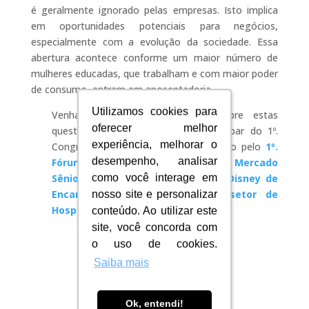
é geralmente ignorado pelas empresas. Isto implica
em oportunidades potenciais para negócios,
especialmente com a evolução da sociedade. Essa
abertura acontece conforme um maior número de
mulheres educadas, que trabalham e com maior poder
de consumo, entram em aposentadoria.
Utilizamos cookies para
Utilizamos cookies para
Venha discutir e se atualizar sobre estas
oferecer melhor
oferecer melhor
questões! Convidamos você a participar do 1º.
experiência, melhorar o
experiência, melhorar o
Congresso de Hospitalidade, composto pelo
1º.
desempenho, analisar
desempenho, analisar
Fórum de Hospitalidade para o Mercado
Sênior e o 1º. Workshop “O Jeito Disney de
como você interage em
como você interage em
Encantar Clientes aplicado ao setor de
nosso site e personalizar
nosso site e personalizar
Hospitalidade”
conteúdo. Ao utilizar este
conteúdo. Ao utilizar este
site, você concorda com
site, você concorda com
o uso de cookies.
o uso de cookies.
Saiba mais
Saiba mais
Ok, entendi!
Ok, entendi!